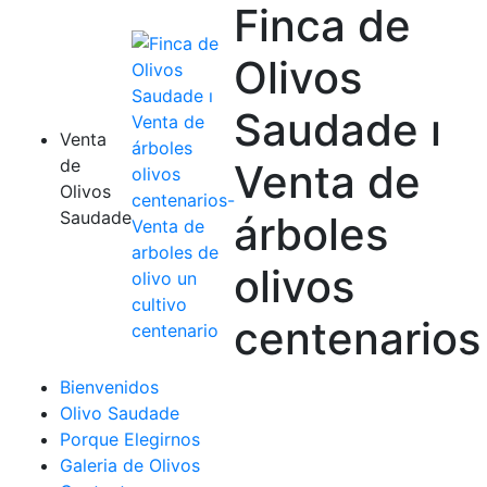
Finca de
Olivos
Saudade ı
Venta
de
Venta de
Olivos
Saudade
árboles
olivos
centenarios
Bienvenidos
Olivo Saudade
Porque Elegirnos
Galeria de Olivos