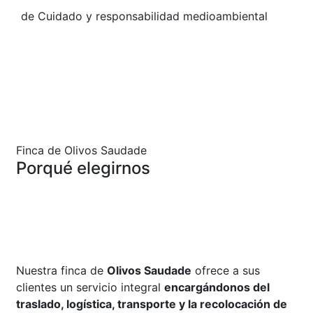
de Cuidado y responsabilidad medioambiental
Finca de Olivos Saudade
Porqué elegirnos
La
Finca de Olivos Saudade
le ofrece la experiencia
en la venta, cultivo y transvase de árboles de olivos
centenarios y milenarios con la máxima garantía de
cuidado, responsabilidad y gestación del mercado.p
Nuestra finca de
Olivos Saudade
ofrece a sus
clientes un servicio integral
encargándonos del
traslado, logística, transporte y la recolocación de